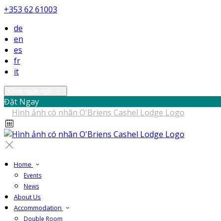
+353 62 61003
de
en
es
fr
it
Chọn ngôn ngữ
Đặt Ngay
Home
Events
News
About Us
Accommodation
Double Room