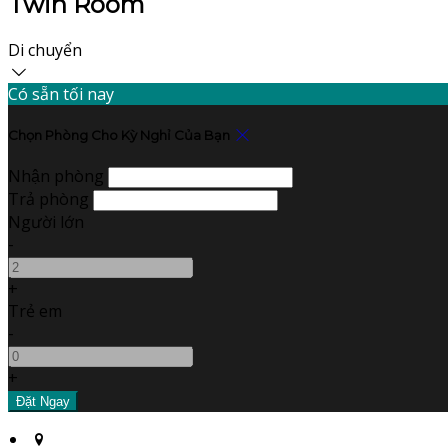
Twin Room
Di chuyển
Có sẵn tối nay
Chọn Phòng Cho Kỳ Nghỉ Của Bạn
Nhận phòng
Trả phòng
Người lớn
-
+
Trẻ em
-
+