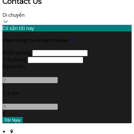
Contact Us
Di chuyển
Có sẵn tối nay
Chọn Phòng Cho Kỳ Nghỉ Của Bạn
Nhận phòng
Trả phòng
Người lớn
-
+
Trẻ em
-
+