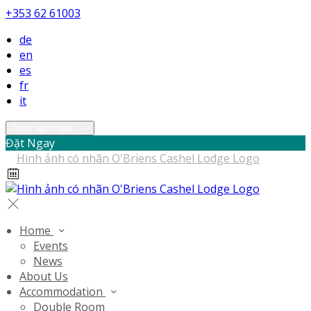
+353 62 61003
de
en
es
fr
it
Chọn ngôn ngữ
Đặt Ngay
Home
Events
News
About Us
Accommodation
Double Room