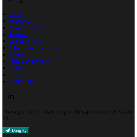
Home
About Us
Accommodation
Reviews
Camping Park
Activities & Functions
Reviews
Places of Interest
Gallery
Find Us
Contact Us
Tin
Tham gia bản tin của chúng tôi để cập nhật tin tức và ưu
đãi.
Đăng ký