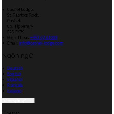
Cashel Lodge,
St. Patricks Rock,
Cashel,
Co. Tipperary
E25 PY79
Điện Thoại
:
+353 62 61003
Email:
info@cashel-lodge.com
Ngôn ngữ
Deutsch
English
Español
Français
Italiano
Chọn ngôn ngữ
Trang