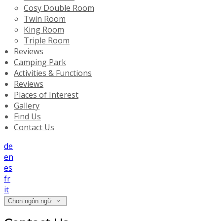
Cosy Double Room
Twin Room
King Room
Triple Room
Reviews
Camping Park
Activities & Functions
Reviews
Places of Interest
Gallery
Find Us
Contact Us
de
en
es
fr
it
Chọn ngôn ngữ